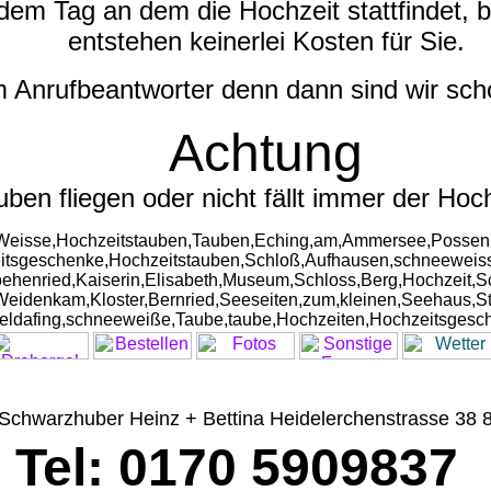
dem Tag an dem die Hochzeit stattfindet, 
entstehen keinerlei Kosten für Sie.
m Anrufbeantworter denn dann sind wir sc
Achtung
uben fliegen oder nicht fällt immer der H
Weisse,Hochzeitstauben,Tauben,Eching,am,Ammersee,Possen
eitsgeschenke,Hochzeitstauben,Schloß,Aufhausen,schneeweis
ehenried,Kaiserin,Elisabeth,Museum,Schloss,Berg,Hochzeit,
Weidenkam,Kloster,Bernried,Seeseiten,zum,kleinen,Seehaus,St
Feldafing,schneeweiße,Taube,taube,Hochzeiten,Hochzeitsges
: Schwarzhuber Heinz + Bettina Heidelerchenstrasse 3
Tel: 0170 5909837