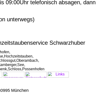
bis 09:00Uhr telefonisch absagen, dann
hon unterwegs)
ochzeitstaubenservice Schwarzhuber
hofen,
se,Hochzeitstauben,
Schlossgut,Oberambach,
arnberger,See,
chenk,Schloss,Possenhofen
8 80995 München